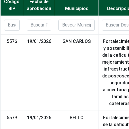
Código
Fecha de
BIP
aprobación
Municipios
Descripci
5576
19/01/2026
SAN CARLOS
Fortalecimi
y sostenibil
de la caficul
mejoramient
infraestruc
de poscosec
segurida
alimentaria 
familias
cafeteras
5579
19/01/2026
BELLO
Fortalecimi
de la caficul