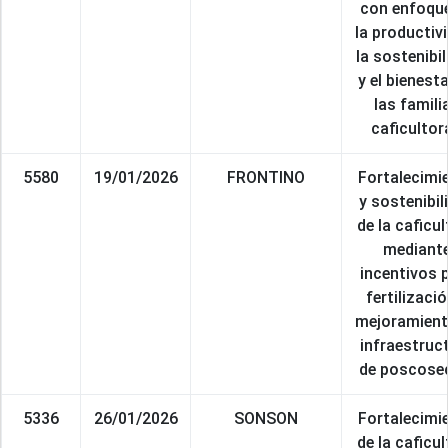
con enfoqu
la productiv
la sostenibi
y el bienesta
las famili
caficultor
5580
19/01/2026
FRONTINO
Fortalecimi
y sostenibil
de la caficul
mediant
incentivos 
fertilizació
mejoramient
infraestruc
de poscose
5336
26/01/2026
SONSON
Fortalecimi
de la caficul