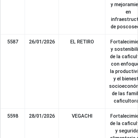
y mejorami
en
infraestruc
de poscose
5587
26/01/2026
EL RETIRO
Fortalecimi
y sostenibil
de la caficul
con enfoqu
la productiv
y el bienes
socioeconó
de las fami
caficultor
5598
28/01/2026
VEGACHI
Fortalecimi
de la caficul
y segurid