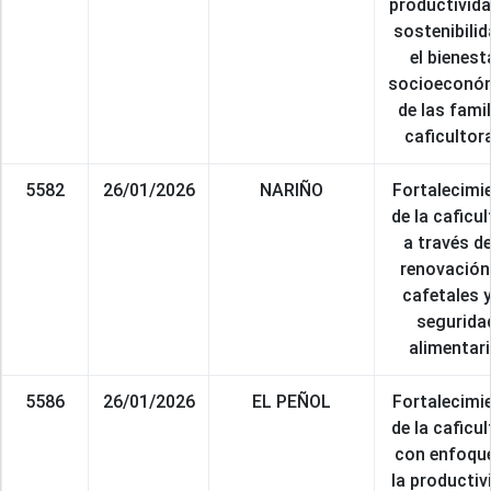
productivida
sostenibilid
el bienest
socioeconó
de las fami
caficultor
5582
26/01/2026
NARIÑO
Fortalecimi
de la caficul
a través de
renovación
cafetales y
segurida
alimentari
5586
26/01/2026
EL PEÑOL
Fortalecimi
de la caficul
con enfoqu
la productiv